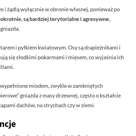
ze i żądlą wyłącznie w obronie własnej, ponieważ po
krotnie, są bardziej terytorialne i agresywne
,
 gniazda.
ktarem i pyłkiem kwiatowym. Osy są drapieżnikami i
ują się słodkimi pokarmami i mięsem, co wyjaśnia ich
llami.
u wypełnione miodem, zwykle w zamkniętych
ierowe” gniazda z masy drzewnej, często o kształcie
apami dachów, na strychach czy w ziemi.
ncje