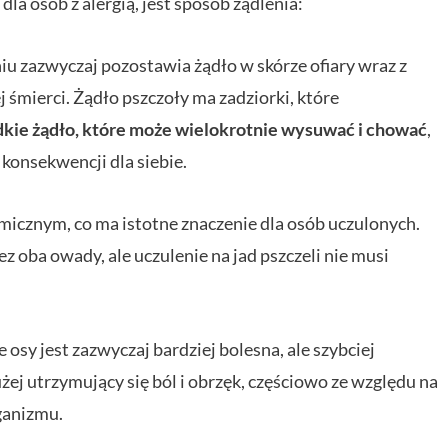
dla osób z alergią, jest sposób żądlenia:
u zazwyczaj pozostawia żądło w skórze ofiary wraz z
 śmierci. Żądło pszczoły ma zadziorki, które
dkie żądło, które może wielokrotnie wysuwać i chować
,
konsekwencji dla siebie.
hemicznym, co ma istotne znaczenie dla osób uczulonych.
z oba owady, ale uczulenie na jad pszczeli nie musi
 osy jest zazwyczaj bardziej bolesna, ale szybciej
j utrzymujący się ból i obrzęk, częściowo ze względu na
ganizmu.