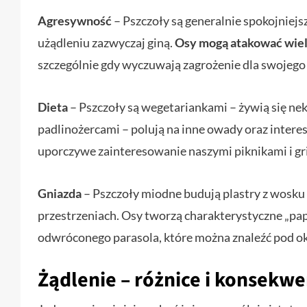
Agresywność
– Pszczoły są generalnie spokojniejs
użądleniu zazwyczaj giną.
Osy mogą atakować wielo
szczególnie gdy wyczuwają zagrożenie dla swojego
Dieta
– Pszczoły są wegetariankami – żywią się ne
padlinożercami – polują na inne owady oraz interes
uporczywe zainteresowanie naszymi piknikami i gri
Gniazda
– Pszczoły miodne budują plastry z wosk
przestrzeniach. Osy tworzą charakterystyczne „pap
odwróconego parasola, które można znaleźć pod ok
Żądlenie – różnice i konsekwe