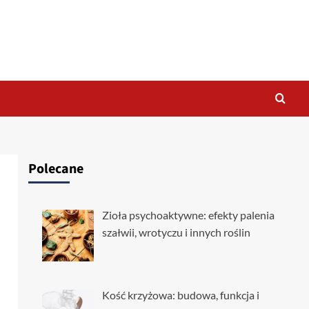
Polecane
Zioła psychoaktywne: efekty palenia
szałwii, wrotyczu i innych roślin
Kość krzyżowa: budowa, funkcja i