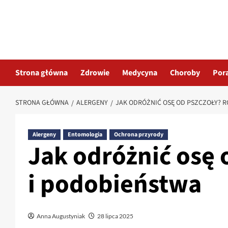
Przejdź
do
treści
Strona główna
Zdrowie
Medycyna
Choroby
Por
STRONA GŁÓWNA
ALERGENY
JAK ODRÓŻNIĆ OSĘ OD PSZCZOŁY? R
Alergeny
Entomologia
Ochrona przyrody
Jak odróżnić osę 
i podobieństwa
Anna Augustyniak
28 lipca 2025