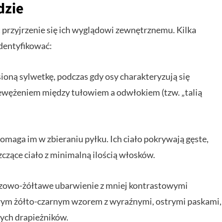
dzie
t przyjrzenie się ich wyglądowi zewnętrznemu. Kilka
identyfikować:
oną sylwetkę, podczas gdy osy charakteryzują się
wężeniem między tułowiem a odwłokiem (tzw. „talią
omaga im w zbieraniu pyłku. Ich ciało pokrywają gęste,
zczące ciało z minimalną ilością włosków.
ązowo-żółtawe ubarwienie z mniej kontrastowymi
wym żółto-czarnym wzorem z wyraźnymi, ostrymi paskami,
nych drapieżników.