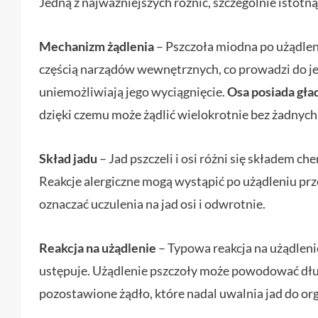
Jedną z najważniejszych różnic, szczególnie istotną 
Mechanizm żądlenia
– Pszczoła miodna po użądleni
częścią narządów wewnętrznych, co prowadzi do jej
uniemożliwiają jego wyciągnięcie.
Osa posiada gła
dzięki czemu może żądlić wielokrotnie bez żadnych 
Skład jadu
– Jad pszczeli i osi różni się składem c
Reakcje alergiczne mogą wystąpić po użądleniu prze
oznaczać uczulenia na jad osi i odwrotnie.
Reakcja na użądlenie
– Typowa reakcja na użądlenie
ustępuje. Użądlenie pszczoły może powodować dłuże
pozostawione żądło, które nadal uwalnia jad do or