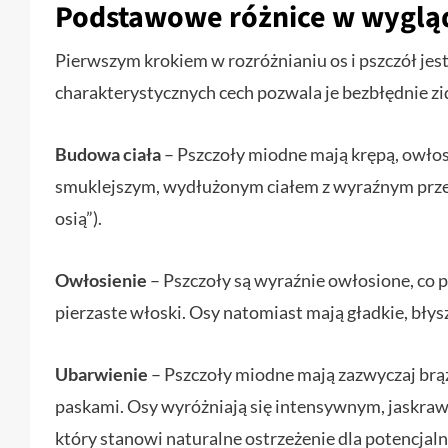
Podstawowe różnice w wyglą
Pierwszym krokiem w rozróżnianiu os i pszczół jes
charakterystycznych cech pozwala je bezbłędnie z
Budowa ciała
– Pszczoły miodne mają krępą, owłosi
smuklejszym, wydłużonym ciałem z wyraźnym prze
osią”).
Owłosienie
– Pszczoły są wyraźnie owłosione, co p
pierzaste włoski. Osy natomiast mają gładkie, błys
Ubarwienie
– Pszczoły miodne mają zazwyczaj br
paskami. Osy wyróżniają się intensywnym, jaskra
który stanowi naturalne ostrzeżenie dla potencjal