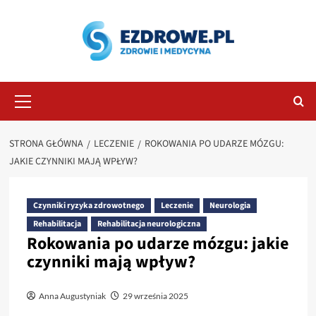
Przejdź
do
treści
Menu
główne
STRONA GŁÓWNA
LECZENIE
ROKOWANIA PO UDARZE MÓZGU:
JAKIE CZYNNIKI MAJĄ WPŁYW?
Czynniki ryzyka zdrowotnego
Leczenie
Neurologia
Rehabilitacja
Rehabilitacja neurologiczna
Rokowania po udarze mózgu: jakie
czynniki mają wpływ?
Anna Augustyniak
29 września 2025