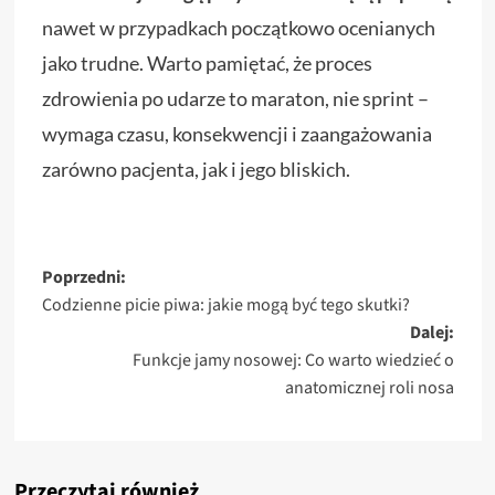
nawet w przypadkach początkowo ocenianych
jako trudne. Warto pamiętać, że proces
zdrowienia po udarze to maraton, nie sprint –
wymaga czasu, konsekwencji i zaangażowania
zarówno pacjenta, jak i jego bliskich.
Zobacz
Poprzedni:
Codzienne picie piwa: jakie mogą być tego skutki?
wpisy
Dalej:
Funkcje jamy nosowej: Co warto wiedzieć o
anatomicznej roli nosa
Przeczytaj również