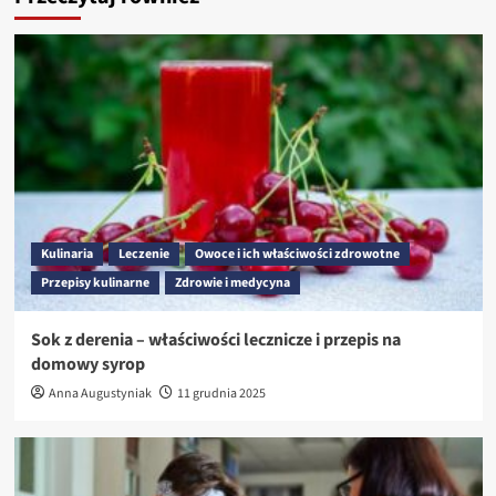
Kulinaria
Leczenie
Owoce i ich właściwości zdrowotne
Przepisy kulinarne
Zdrowie i medycyna
Sok z derenia – właściwości lecznicze i przepis na
domowy syrop
Anna Augustyniak
11 grudnia 2025