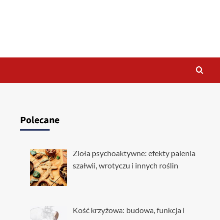
Polecane
Zioła psychoaktywne: efekty palenia
szałwii, wrotyczu i innych roślin
Kość krzyżowa: budowa, funkcja i