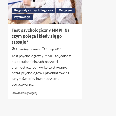
Diagnostyka psychologiczna
Medycyna
Psychologia
Test psychologiczny MMPI: Na
czym polega i kiedy się go
stosuje?
Anna Augustyniak
8 maja 2025
Test psychologiczny MMPI to jedno z
najpopularniejszych narzędzi
diagnostycznych wykorzystywanych
przez psychologów i psychiatrów na
całym świecie. Inwentarz ten,
opracowany...
Dowiedz
Dowiedz się więcej
się
więcej
o
Test