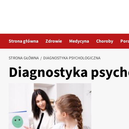
Przejdź
do
treści
Strona główna
Zdrowie
Medycyna
Choroby
Por
STRONA GŁÓWNA
DIAGNOSTYKA PSYCHOLOGICZNA
Diagnostyka psych