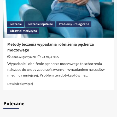
i
metody
leczenia
Leczenie
Leczenie szpitalne
Problemy urologiczne
Zdrowie i medycyna
Metody leczenia wypadania i obniżenia pęcherza
moczowego
Anna Augustyniak
23 maja 2025
Wypadanie i obniżenie pęcherza moczowego to schorzenia
należące do grupy zaburzeń zwanych wypadaniem narządów
miednicy mniejszej. Problem ten dotyka głównie...
Dowiedz
Dowiedz się więcej
się
więcej
o
Polecane
Metody
leczenia
wypadania