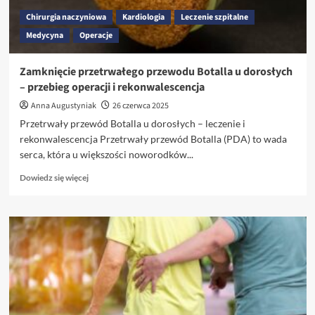
Chirurgia naczyniowa
Kardiologia
Leczenie szpitalne
Medycyna
Operacje
Zamknięcie przetrwałego przewodu Botalla u dorosłych
– przebieg operacji i rekonwalescencja
Anna Augustyniak
26 czerwca 2025
Przetrwały przewód Botalla u dorosłych – leczenie i
rekonwalescencja Przetrwały przewód Botalla (PDA) to wada
serca, która u większości noworodków...
Dowiedz
Dowiedz się więcej
się
więcej
o
Zamknięcie
przetrwałego
przewodu
Botalla
u
dorosłych
–