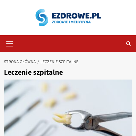
Przejdź
do
treści
Menu
główne
STRONA GŁÓWNA
LECZENIE SZPITALNE
Leczenie szpitalne