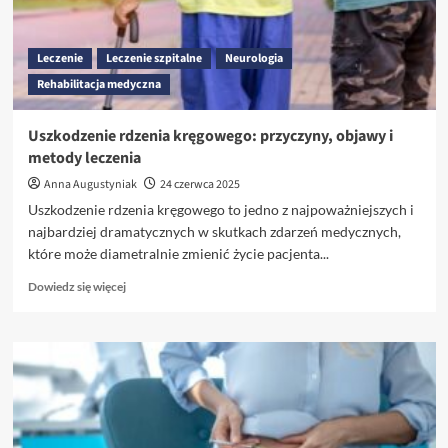
przebieg
operacji
i
Leczenie
Leczenie szpitalne
Neurologia
rekonwalescencja
Rehabilitacja medyczna
Uszkodzenie rdzenia kręgowego: przyczyny, objawy i
metody leczenia
Anna Augustyniak
24 czerwca 2025
Uszkodzenie rdzenia kręgowego to jedno z najpoważniejszych i
najbardziej dramatycznych w skutkach zdarzeń medycznych,
które może diametralnie zmienić życie pacjenta...
Dowiedz
Dowiedz się więcej
się
więcej
o
Uszkodzenie
rdzenia
kręgowego:
przyczyny,
objawy