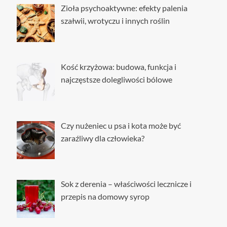
i
Zioła psychoaktywne: efekty palenia
obniżenia
szałwii, wrotyczu i innych roślin
pęcherza
moczowego
Kość krzyżowa: budowa, funkcja i
najczęstsze dolegliwości bólowe
Czy nużeniec u psa i kota może być
zaraźliwy dla człowieka?
Sok z derenia – właściwości lecznicze i
przepis na domowy syrop