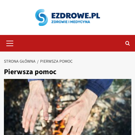
Przejdź
do
treści
Menu
główne
STRONA GŁÓWNA
PIERWSZA POMOC
Pierwsza pomoc