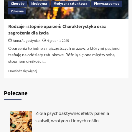
Choroby
Medycyna
Medycyna ratunkowa
Pierwsza pomoc
Zdrowie
Rodzaje i stopnie oparzeń: Charakterystyka oraz
zagrożenia dla życia
Anna Augustyniak
4 grudnia 2025
Oparzenia to jedne z najczęstszych urazów, z którymi pacjenci
trafiają na oddziały ratunkowe. Różnią się one między sobą
stopniem ciężkości,...
Dowiedz
Dowiedz się więcej
się
więcej
o
Polecane
Rodzaje
i
stopnie
oparzeń:
Zioła psychoaktywne: efekty palenia
Charakterystyka
szałwii, wrotyczu i innych roślin
oraz
zagrożenia
dla