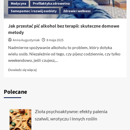
Medycyna
Profilaktyka zdrowotna
Samopomoc i rozwój osobisty
Zdrowie i wellness
Jak przestać pić alkohol bez terapii: skuteczne domowe
metody
Anna Augustyniak
8 maja 2025
Nadmierne spożywanie alkoholu to problem, który dotyka
wielu osób. Niezależnie od tego, czy pijesz codziennie, czy tylko
weekendowo, jeśli czujesz,...
Dowiedz
Dowiedz się więcej
się
więcej
o
Polecane
Jak
przestać
pić
alkohol
Zioła psychoaktywne: efekty palenia
bez
szałwii, wrotyczu i innych roślin
terapii:
skuteczne
domowe