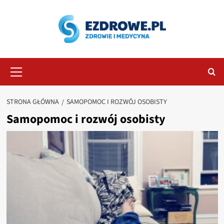
Przejdź
do
treści
Menu
główne
STRONA GŁÓWNA
SAMOPOMOC I ROZWÓJ OSOBISTY
Samopomoc i rozwój osobisty