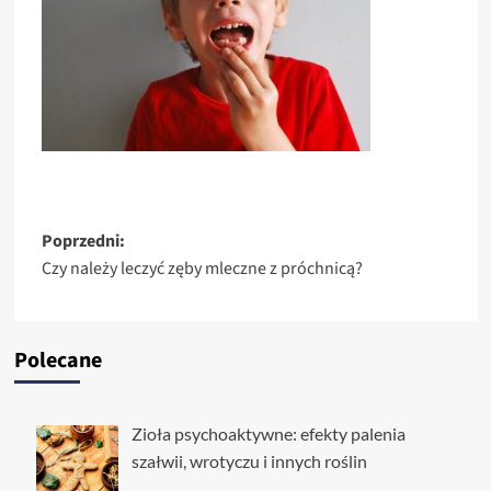
Zobacz
Poprzedni:
Czy należy leczyć zęby mleczne z próchnicą?
wpisy
Polecane
Zioła psychoaktywne: efekty palenia
szałwii, wrotyczu i innych roślin