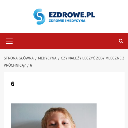
Przejdź
do
treści
Menu
główne
STRONA GŁÓWNA
MEDYCYNA
CZY NALEŻY LECZYĆ ZĘBY MLECZNE Z
PRÓCHNICĄ?
6
6