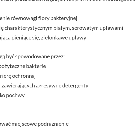
zenie równowagi flory bakteryjnej
a się charakterystycznym białym, serowatym upławami
jąca pieniące się, zielonkawe upławy
gą być spowodowane przez:
pożyteczne bakterie
arierę ochronną
j zawierających agresywne detergenty
sko pochwy
wać miejscowe podrażnienie