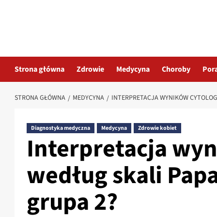
Przejdź
do
treści
Strona główna
Zdrowie
Medycyna
Choroby
Por
STRONA GŁÓWNA
MEDYCYNA
INTERPRETACJA WYNIKÓW CYTOLOGI
Diagnostyka medyczna
Medycyna
Zdrowie kobiet
Interpretacja wyn
według skali Papa
grupa 2?