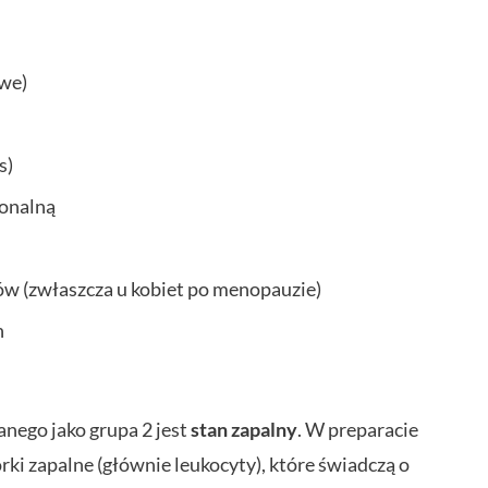
owe)
s)
onalną
w (zwłaszcza u kobiet po menopauzie)
h
anego jako grupa 2 jest
stan zapalny
. W preparacie
 zapalne (głównie leukocyty), które świadczą o