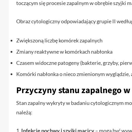
toczącym się procesie zapalnym w obrębie szyjki m
Obraz cytologiczny odpowiadający grupie II według
Zwiększoną liczbę komórek zapalnych
Zmiany reaktywne w komórkach nabłonka
Czasem widoczne patogeny (bakterie, grzyby, pierw
Komórki nabłonka o nieco zmienionym wyglądzie, al
Przyczyny stanu zapalnego w 
Stan zapalny wykryty w badaniu cytologicznym mo
należą:
1.
Infekcje pochwy i szyjki macicy
– mogą być wywoł