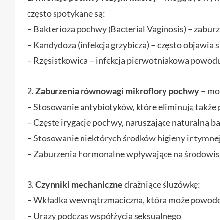
często spotykane są:
– Bakterioza pochwy (Bacterial Vaginosis) – zabur
– Kandydoza (infekcja grzybicza) – często objawi
– Rzęsistkowica – infekcja pierwotniakowa powodu
2.
Zaburzenia równowagi mikroflory pochwy
– mo
– Stosowanie antybiotyków, które eliminują także 
– Częste irygacje pochwy, naruszające naturalną b
– Stosowanie niektórych środków higieny intymne
– Zaburzenia hormonalne wpływające na środowi
3.
Czynniki mechaniczne
drażniące śluzówkę:
– Wkładka wewnątrzmaciczna, która może powodo
– Urazy podczas współżycia seksualnego