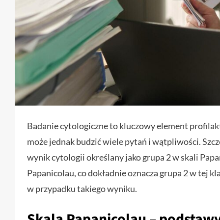
Badanie cytologiczne to kluczowy element profila
może jednak budzić wiele pytań i wątpliwości. Szcz
wynik cytologii określany jako grupa 2 w skali Pap
Papanicolau, co dokładnie oznacza grupa 2 w tej kla
w przypadku takiego wyniku.
Skala Papanicolau – podstawy 