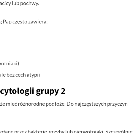
acicy lub pochwy.
 Pap często zawiera:
otniaki)
e bez cech atypii
cytologii grupy 2
że mieć różnorodne podłoże. Do najczęstszych przyczyn
ane przez bakterie, grzyby lub pierwotniaki. Szczególnie