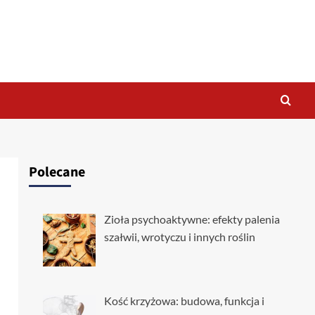
Polecane
Zioła psychoaktywne: efekty palenia
szałwii, wrotyczu i innych roślin
Kość krzyżowa: budowa, funkcja i