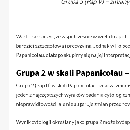
Grupa 5 (Pap V) – zmia
Warto zaznaczyć, że współcześnie w wielu krajach s
bardziej szczegółowa i precyzyjna. Jednak w Polsce
Papanicolau, dlatego skupimy się na jej interpretacj
Grupa 2 w skali Papanicolau –
Grupa 2 (Pap II) w skali Papanicolau oznacza
zmian
jeden z najczęstszych wyników badania cytologicz
nieprawidłowości, ale nie sugeruje zmian przed
Wynik cytologii określany jako grupa 2 może być s