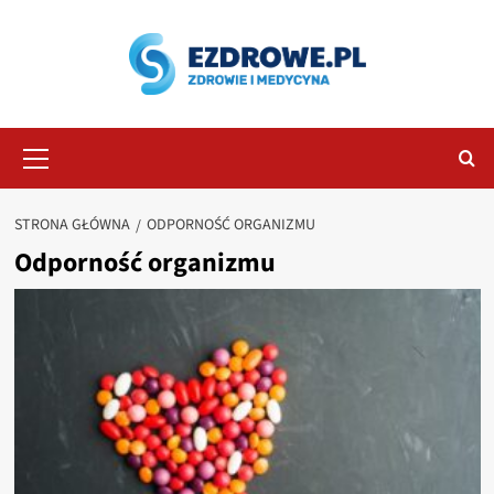
Przejdź
do
treści
Menu
główne
STRONA GŁÓWNA
ODPORNOŚĆ ORGANIZMU
Odporność organizmu