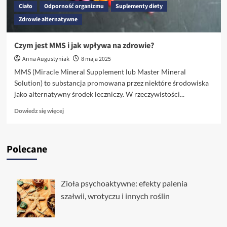
Ciało
Odporność organizmu
Suplementy diety
Zdrowie alternatywne
Czym jest MMS i jak wpływa na zdrowie?
Anna Augustyniak
8 maja 2025
MMS (Miracle Mineral Supplement lub Master Mineral
Solution) to substancja promowana przez niektóre środowiska
jako alternatywny środek leczniczy. W rzeczywistości...
Dowiedz
Dowiedz się więcej
się
więcej
o
Polecane
Czym
jest
MMS
i
Zioła psychoaktywne: efekty palenia
jak
szałwii, wrotyczu i innych roślin
wpływa
na
zdrowie?