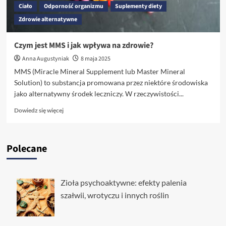
Ciało
Odporność organizmu
Suplementy diety
Zdrowie alternatywne
Czym jest MMS i jak wpływa na zdrowie?
Anna Augustyniak
8 maja 2025
MMS (Miracle Mineral Supplement lub Master Mineral
Solution) to substancja promowana przez niektóre środowiska
jako alternatywny środek leczniczy. W rzeczywistości...
Dowiedz
Dowiedz się więcej
się
więcej
o
Polecane
Czym
jest
MMS
i
Zioła psychoaktywne: efekty palenia
jak
szałwii, wrotyczu i innych roślin
wpływa
na
zdrowie?