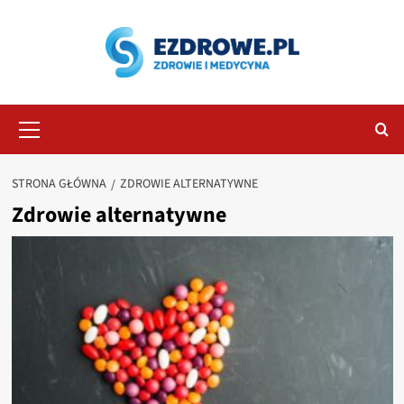
Przejdź
do
treści
Menu
główne
STRONA GŁÓWNA
ZDROWIE ALTERNATYWNE
Zdrowie alternatywne