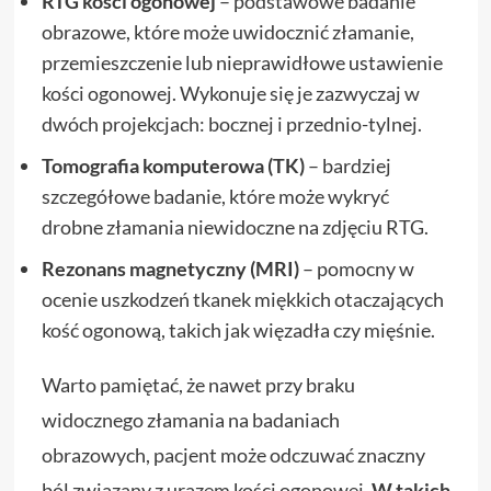
RTG kości ogonowej
– podstawowe badanie
obrazowe, które może uwidocznić złamanie,
przemieszczenie lub nieprawidłowe ustawienie
kości ogonowej. Wykonuje się je zazwyczaj w
dwóch projekcjach: bocznej i przednio-tylnej.
Tomografia komputerowa (TK)
– bardziej
szczegółowe badanie, które może wykryć
drobne złamania niewidoczne na zdjęciu RTG.
Rezonans magnetyczny (MRI)
– pomocny w
ocenie uszkodzeń tkanek miękkich otaczających
kość ogonową, takich jak więzadła czy mięśnie.
Warto pamiętać, że nawet przy braku
widocznego złamania na badaniach
obrazowych, pacjent może odczuwać znaczny
ból związany z urazem kości ogonowej.
W takich