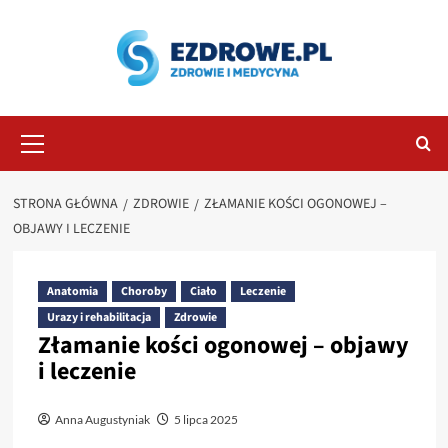
Przejdź
do
treści
Menu
główne
STRONA GŁÓWNA
ZDROWIE
ZŁAMANIE KOŚCI OGONOWEJ –
OBJAWY I LECZENIE
Anatomia
Choroby
Ciało
Leczenie
Urazy i rehabilitacja
Zdrowie
Złamanie kości ogonowej – objawy
i leczenie
Anna Augustyniak
5 lipca 2025