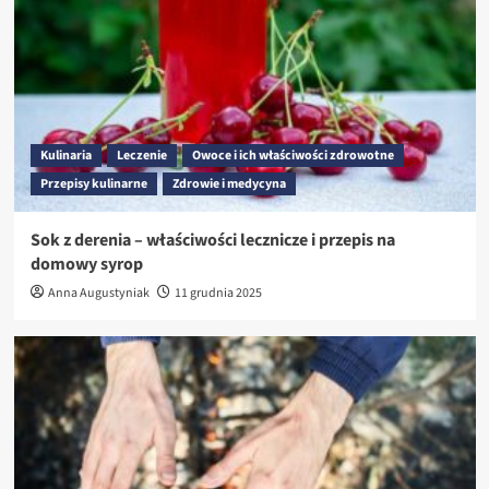
Kulinaria
Leczenie
Owoce i ich właściwości zdrowotne
Przepisy kulinarne
Zdrowie i medycyna
Sok z derenia – właściwości lecznicze i przepis na
domowy syrop
Anna Augustyniak
11 grudnia 2025