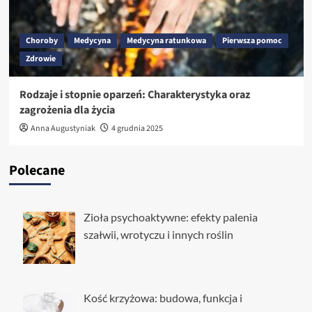
Choroby
Medycyna
Medycyna ratunkowa
Pierwsza pomoc
Zdrowie
Rodzaje i stopnie oparzeń: Charakterystyka oraz
zagrożenia dla życia
Anna Augustyniak
4 grudnia 2025
Polecane
Zioła psychoaktywne: efekty palenia
szałwii, wrotyczu i innych roślin
Kość krzyżowa: budowa, funkcja i