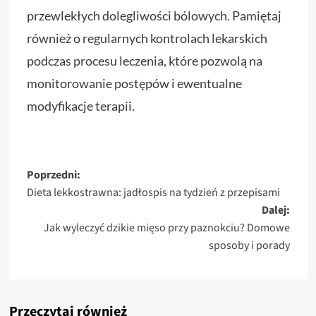
przewlekłych dolegliwości bólowych. Pamiętaj
również o regularnych kontrolach lekarskich
podczas procesu leczenia, które pozwolą na
monitorowanie postępów i ewentualne
modyfikacje terapii.
Zobacz
Poprzedni:
Dieta lekkostrawna: jadłospis na tydzień z przepisami
wpisy
Dalej:
Jak wyleczyć dzikie mięso przy paznokciu? Domowe
sposoby i porady
Przeczytaj również